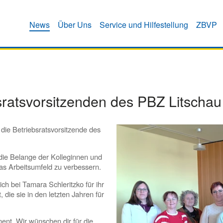
News
Über Uns
Service und Hilfestellung
ZBVP
ratsvorsitzenden des PBZ Litschau
ie Betriebsratsvorsitzende des
.
r die Belange der Kolleginnen und
as Arbeitsumfeld zu verbessern.
ch bei Tamara Schleritzko für ihr
die sie in den letzten Jahren für
nt. Wir wünschen dir für die