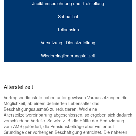
Jubiläumsbelohnung und -freistellung
Sabbatical
Teilpension
Versetzung | Dienstzuteilung
Wiedereingliederungsteilzeit
Altersteilzeit
Vertragsbedienstete haben unter gewissen Voraussetzungen die
Möglichkeit, ab einem definierten Lebensalter das
Beschäftigungsausmaß zu reduzieren. Wird eine
Altersteilzeitvereinbarung abgeschlossen, so ergeben sich dadurch
verschiedene Vorteile. So wird z. B. die Hälfte der Reduzierung
vom AMS gefördert, die Pensionsbeiträge aber weiter auf
Grundlage der vorherigen Beschäftigung entrichtet. Die näheren