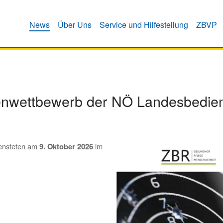
News
Über Uns
Service und Hilfestellung
ZBVP
enwettbewerb der NÖ Landesbedienst
ensteten am
9. Oktober 2026
im