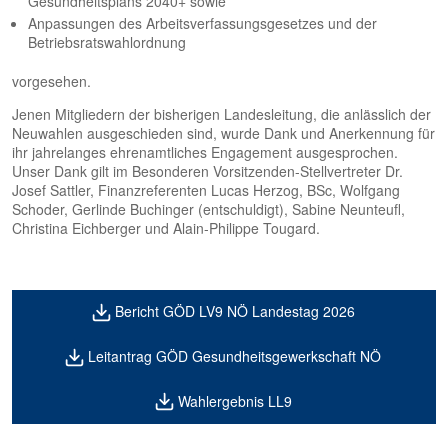
Gesundheitsplans 2040+ sowie
Anpassungen des Arbeitsverfassungsgesetzes und der
Betriebsratswahlordnung
vorgesehen.
Jenen Mitgliedern der bisherigen Landesleitung, die anlässlich der
Neuwahlen ausgeschieden sind, wurde Dank und Anerkennung für
ihr jahrelanges ehrenamtliches Engagement ausgesprochen.
Unser Dank gilt im Besonderen Vorsitzenden-Stellvertreter Dr.
Josef Sattler, Finanzreferenten Lucas Herzog, BSc, Wolfgang
Schoder, Gerlinde Buchinger (entschuldigt), Sabine Neunteufl,
Christina Eichberger und Alain-Philippe Tougard.
Bericht GÖD LV9 NÖ Landestag 2026
Leitantrag GÖD Gesundheitsgewerkschaft NÖ
Wahlergebnis LL9